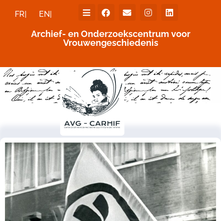
FR|
EN|
Archief- en Onderzoekscentrum voor
Vrouwengeschiedenis