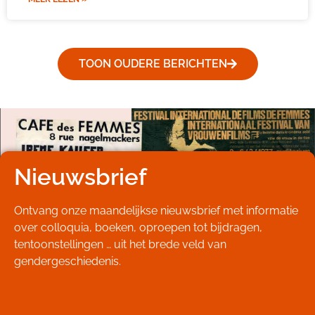
TOON OUDERE BERICHTEN
Nieuwsbrief
Ontvang onze maandelijkse nieuwsbrief met informatie
over colloquia, boeken, oproepen tot bijdragen,
tentoonstellingen … uit het brede veld van
gendergeschiedenis.