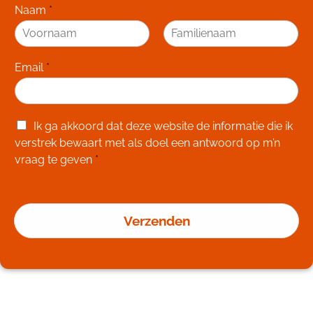
Naam
*
V
A
o
c
Email
*
o
h
r
t
n
e
a
r
a
n
G
Ik ga akkoord dat deze website de informatie die ik
m
a
D
a
verstrek bewaart met als doel een antwoord op m’n
P
m
vraag te geven
*
R
A
g
r
Verzenden
e
e
m
e
n
t
*