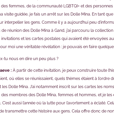
s, des femmes, de la communauté LGBTQI+ et des personnes i
a visite guidée, je fais un arrêt sur les Dolle Mina. En tant qu
r interpeller les gens. Comme il y a aujourd’hui peu d’informat
u de réunion des Dolle Mina à Gand, j’ai parcouru la collectio
s invitations et les cartes postales qui avaient été envoyées
pour moi une véritable révélation : je pouvais en faire quelqu
-tu nous en dire un peu plus ?
aeve :
À partir de cette invitation, je peux construire toute l’hi
aient, où elles se réunissaient, quels thèmes étaient à l’ordre d
t les Dolle Mina. J’ai notamment inscrit sur les cartes les nom
s des membres des Dolle Mina, femmes et hommes, et je les exp
. C’est aussi l’année où la lutte pour l’avortement a éclaté. C
e transmettre cette histoire aux gens. Cela offre donc de n