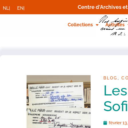
Centre d'Archives e
NL|
EN|
Collections
Activités
BLOG
,
C
Les
Sof
février 13