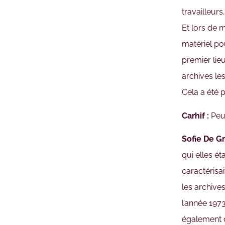
travailleur
Et lors de m
matériel pou
premier lie
archives le
Cela a été 
Carhif :
Peux
Sofie De Gr
qui elles ét
caractérisai
les archive
l’année 1973
également d