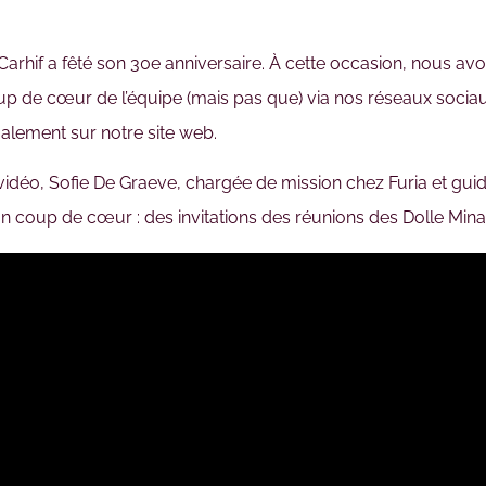
 Carhif a fêté son 30e anniversaire. À cette occasion, nous a
p de cœur de l’équipe (mais pas que) via nos réseaux sociau
alement sur notre site web.
vidéo, Sofie De Graeve, chargée de mission chez Furia et guide
n coup de cœur : des invitations des réunions des Dolle Min