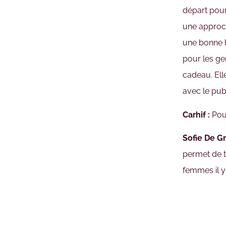
départ pour 
une approch
une bonne hi
pour les gen
cadeau. Ell
avec le publi
Carhif :
Pour
Sofie De Gr
permet de to
femmes il y 